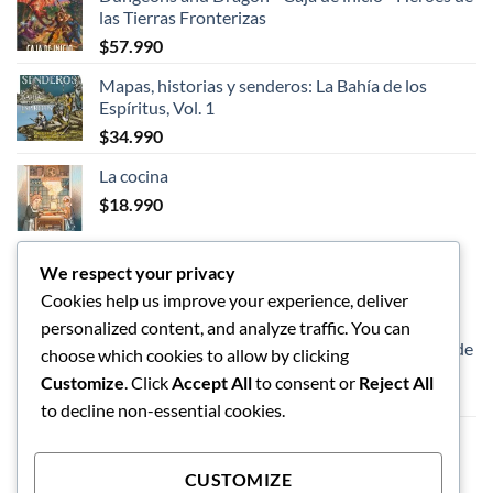
original
actual
las Tierras Fronterizas
era:
es:
$
57.990
$89.990.
$75.990.
Mapas, historias y senderos: La Bahía de los
Espíritus, Vol. 1
$
34.990
La cocina
$
18.990
We respect your privacy
LOS MEJORES
Cookies help us improve your experience, deliver
personalized content, and analyze traffic. You can
Dungeons and Dragon - Caja de inicio - Héroes de
choose which cookies to allow by clicking
las Tierras Fronterizas
Customize
. Click
Accept All
to consent or
Reject All
$
57.990
to decline non-essential cookies.
Vaso de limpieza de pinceles
$
5.990
CUSTOMIZE