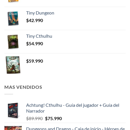
Tiny Dungeon
$
42.990
Tiny Cthulhu
$
54.990
$
59.990
MAS VENDIDOS
Achtung! Cthulhu - Guía del jugador + Guía del
Narrador
El
El
$
89.990
$
75.990
precio
precio
Dungeons and Dragon - Caja de inicio - Héroes de