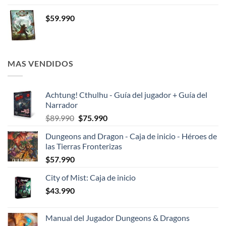
$
59.990
MAS VENDIDOS
Achtung! Cthulhu - Guía del jugador + Guía del
Narrador
El
El
$
89.990
$
75.990
precio
precio
Dungeons and Dragon - Caja de inicio - Héroes de
original
actual
las Tierras Fronterizas
era:
es:
$
57.990
$89.990.
$75.990.
City of Mist: Caja de inicio
$
43.990
Manual del Jugador Dungeons & Dragons