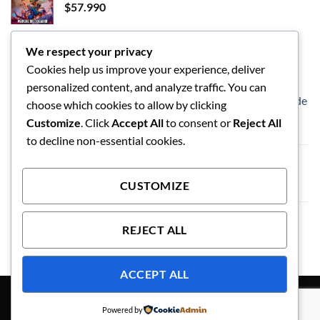
$
57.990
We respect your privacy
LOS MEJORES
Cookies help us improve your experience, deliver
personalized content, and analyze traffic. You can
Dungeons and Dragon - Caja de inicio - Héroes de
choose which cookies to allow by clicking
las Tierras Fronterizas
Customize
. Click
Accept All
to consent or
Reject All
$
57.990
to decline non-essential cookies.
Vaso de limpieza de pinceles
$
5.990
CUSTOMIZE
Exploding Kittens El Juego de Tablero
REJECT ALL
ACCEPT ALL
JUEGO DE ROL
ACCESORIOS
JUEGOS DE MESA
OFERTAS
WARHAMMER
POLITICA DE ENVIO Y REEMBOLSO
Powered by