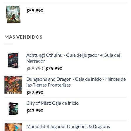
$
59.990
MAS VENDIDOS
Achtung! Cthulhu - Guía del jugador + Guía del
Narrador
El
El
$
89.990
$
75.990
precio
precio
Dungeons and Dragon - Caja de inicio - Héroes de
original
actual
las Tierras Fronterizas
era:
es:
$
57.990
$89.990.
$75.990.
City of Mist: Caja de inicio
$
43.990
Manual del Jugador Dungeons & Dragons