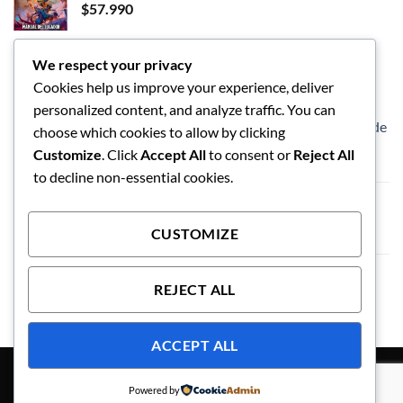
$
57.990
We respect your privacy
LOS MEJORES
Cookies help us improve your experience, deliver
personalized content, and analyze traffic. You can
Dungeons and Dragon - Caja de inicio - Héroes de
choose which cookies to allow by clicking
las Tierras Fronterizas
Customize
. Click
Accept All
to consent or
Reject All
$
57.990
to decline non-essential cookies.
Vaso de limpieza de pinceles
$
5.990
CUSTOMIZE
Exploding Kittens El Juego de Tablero
REJECT ALL
ACCEPT ALL
JUEGO DE ROL
ACCESORIOS
JUEGOS DE MESA
OFERTAS
WARHAMMER
POLITICA DE ENVIO Y REEMBOLSO
Powered by