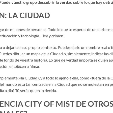
Puede vuestro grupo descubrir la verdad sobre lo que hay detrá
N: LA CIUDAD
gar de millones de personas. Todo lo que te esperas de una urbe 
, educación y tecnología… ley y crimen.
 o dejarla en su propio contexto. Puedes darle un nombre real o f
 Puedes dibujar un mapa de la Ciudad o, simplemente, indicar las di
 de fondo de vuestra historia. Lo que de verdad importa es quién ap
ación empiecen a filmar.
mplemente, «la Ciudad», y a todo lo ajeno a ella, como «fuera de la
del mundo está tan centrada en la Ciudad que no se molestan en pe
ía a día? Tú serás quien lo decida.
RENCIA CITY OF MIST DE OTRO