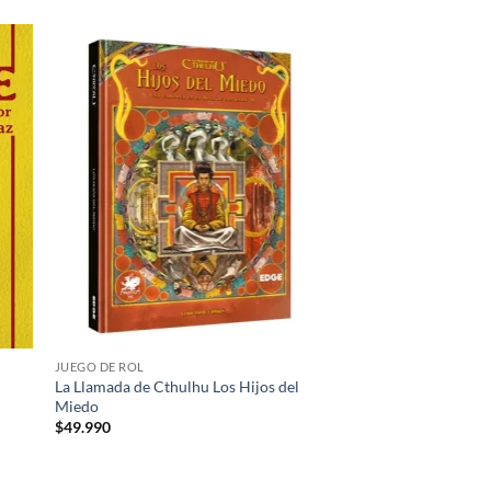
dir
Añadir
la
a la
a de
lista de
eos
deseos
JUEGO DE ROL
La Llamada de Cthulhu Los Hijos del
Miedo
$
49.990