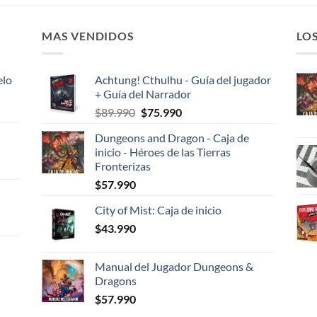
MAS VENDIDOS
LO
elo
Achtung! Cthulhu - Guía del jugador
+ Guía del Narrador
El
El
$
89.990
$
75.990
precio
precio
Dungeons and Dragon - Caja de
original
actual
inicio - Héroes de las Tierras
era:
es:
Fronterizas
$89.990.
$75.990.
$
57.990
City of Mist: Caja de inicio
$
43.990
Manual del Jugador Dungeons &
Dragons
$
57.990