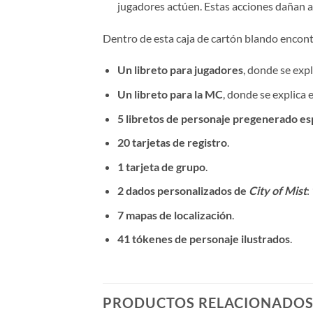
jugadores actúen. Estas acciones dañan a 
Dentro de esta caja de cartón blando encont
Un libreto para jugadores
, donde se expl
Un libreto para la MC
, donde se explica 
5 libretos de personaje pregenerado e
20 tarjetas de registro
.
1 tarjeta de grupo
.
2 dados personalizados de
City of Mist
:
7 mapas de localización
.
41 tókenes de personaje ilustrados
.
PRODUCTOS RELACIONADO