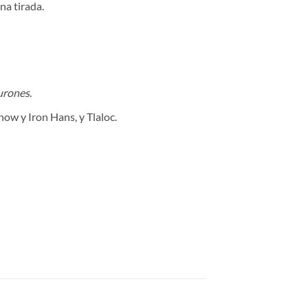
na tirada.
urones
.
Chow y Iron Hans, y Tlaloc.