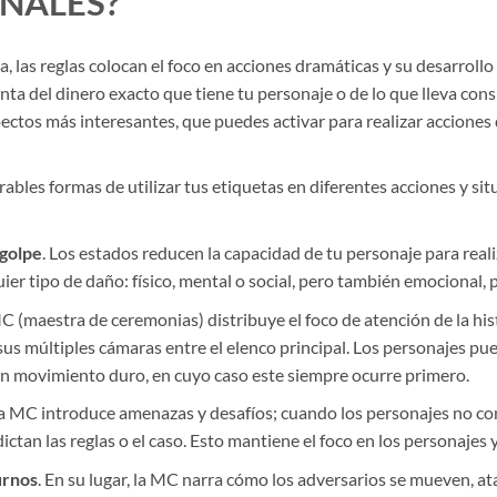
ONALES?
a, las reglas colocan el foco en acciones dramáticas y su desarrollo
nta del dinero exacto que tiene tu personaje o de lo que lleva consi
spectos más interesantes, que puedes activar para realizar accione
ables formas de utilizar tus etiquetas en diferentes acciones y si
 golpe
. Los estados reducen la capacidad de tu personaje para realiza
er tipo de daño: físico, mental o social, pero también emocional, p
MC (maestra de ceremonias) distribuye el foco de atención de la his
sus múltiples cámaras entre el elenco principal. Los personajes p
un movimiento duro, en cuyo caso este siempre ocurre primero.
, la MC introduce amenazas y desafíos; cuando los personajes no co
tan las reglas o el caso. Esto mantiene el foco en los personajes y
urnos
. En su lugar, la MC narra cómo los adversarios se mueven, at