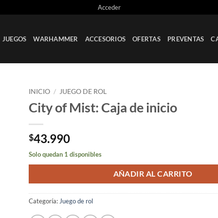
Acceder
JUEGOS
WARHAMMER
ACCESORIOS
OFERTAS
PREVENTAS
C
INICIO
/
JUEGO DE ROL
City of Mist: Caja de inicio
ir
a
ta
43.990
$
os
Solo quedan 1 disponibles
AÑADIR AL CARRITO
Categoría:
Juego de rol