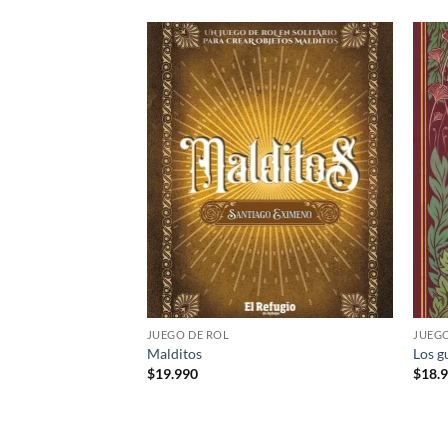
Añadir
Añadir
a la
a la
lista de
lista de
deseos
deseos
JUEGO DE ROL
JUEGO
ster: Pantalla del
Malditos
Los g
$
19.990
$
18.