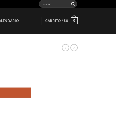
Buscar
por:
0
ALENDARIO
CARRITO /
$
0