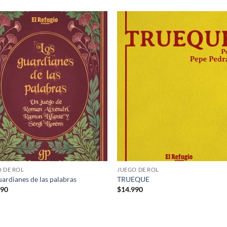
Añadir
Aña
a la
a 
lista de
list
deseos
des
 DE ROL
JUEGO DE ROL
uardianes de las palabras
TRUEQUE
990
$
14.990