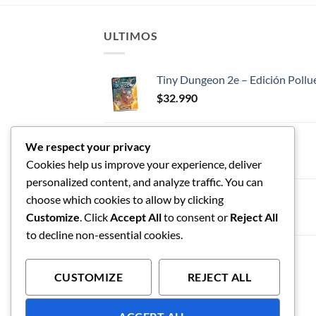
ULTIMOS
Tiny Dungeon 2e – Edición Pollu
$
32.990
Tiny Dungeon
We respect your privacy
$
42.990
Cookies help us improve your experience, deliver
personalized content, and analyze traffic. You can
Tiny Cthulhu
choose which cookies to allow by clicking
$
54.990
Customize
. Click
Accept All
to consent or
Reject All
to decline non-essential cookies.
$
59.990
CUSTOMIZE
REJECT ALL