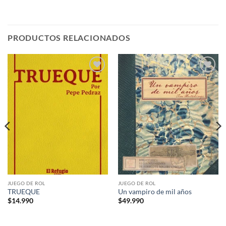
PRODUCTOS RELACIONADOS
Añadir
Añadir
a la
a la
lista de
lista de
deseos
deseos
JUEGO DE ROL
JUEGO DE ROL
TRUEQUE
Un vampiro de mil años
$
14.990
$
49.990