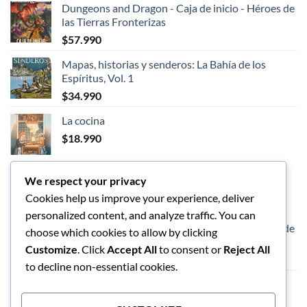
Dungeons and Dragon - Caja de inicio - Héroes de
original
actual
las Tierras Fronterizas
era:
es:
$
57.990
$89.990.
$75.990.
Mapas, historias y senderos: La Bahía de los
Espíritus, Vol. 1
$
34.990
La cocina
$
18.990
We respect your privacy
LOS MEJORES
Cookies help us improve your experience, deliver
personalized content, and analyze traffic. You can
Dungeons and Dragon - Caja de inicio - Héroes de
choose which cookies to allow by clicking
las Tierras Fronterizas
Customize
. Click
Accept All
to consent or
Reject All
$
57.990
to decline non-essential cookies.
Vaso de limpieza de pinceles
$
5.990