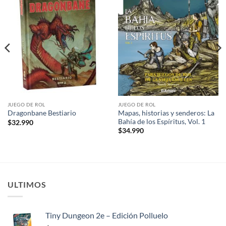
Añadir
Añadir
a la
a la
lista de
lista de
deseos
deseos
JUEGO DE ROL
JUEGO DE ROL
Mapas, historias y senderos: La
Dragonbane Bestiario
Bahía de los Espíritus, Vol. 1
$
32.990
$
34.990
ULTIMOS
Tiny Dungeon 2e – Edición Polluelo