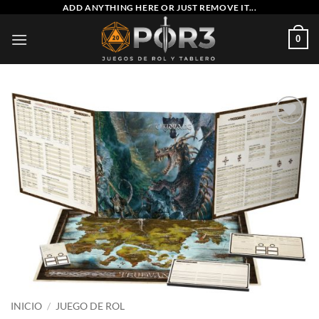
Saltar
ADD ANYTHING HERE OR JUST REMOVE IT...
al
0
contenido
Añadir
a la
lista
de
deseos
INICIO
/
JUEGO DE ROL