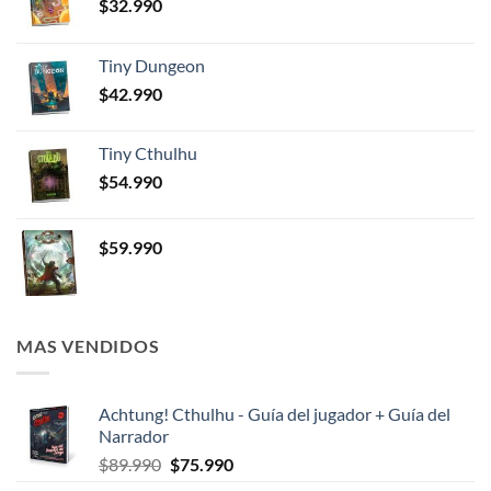
$
32.990
Tiny Dungeon
$
42.990
Tiny Cthulhu
$
54.990
$
59.990
MAS VENDIDOS
Achtung! Cthulhu - Guía del jugador + Guía del
Narrador
El
El
$
89.990
$
75.990
precio
precio