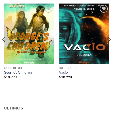
Añadir
Añadir
a la
a la
lista de
lista de
deseos
deseos
JUEGO DE ROL
JUEGO DE ROL
George’s Children
Vacío
$
18.990
$
18.990
ULTIMOS