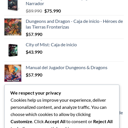
Narrador
El
El
$
89.990
$
75.990
precio
precio
Dungeons and Dragon - Caja de inicio - Héroes de
original
actual
las Tierras Fronterizas
era:
es:
$
57.990
$89.990.
$75.990.
City of Mist: Caja de inicio
$
43.990
Manual del Jugador Dungeons & Dragons
$
57.990
We respect your privacy
LOS MEJORES
Cookies help us improve your experience, deliver
personalized content, and analyze traffic. You can
Dungeons and Dragon - Caja de inicio - Héroes de
choose which cookies to allow by clicking
las Tierras Fronterizas
Customize
. Click
Accept All
to consent or
Reject All
$
57.990