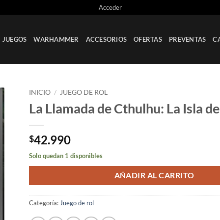
Acceder
JUEGOS
WARHAMMER
ACCESORIOS
OFERTAS
PREVENTAS
C
INICIO
/
JUEGO DE ROL
La Llamada de Cthulhu: La Isla de
ir
a
ta
42.990
$
os
Solo quedan 1 disponibles
AÑADIR AL CARRITO
Categoría:
Juego de rol