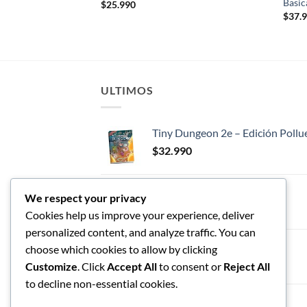
Basic
$
25.990
$
37.
ULTIMOS
Tiny Dungeon 2e – Edición Pollu
$
32.990
Tiny Dungeon
We respect your privacy
$
42.990
Cookies help us improve your experience, deliver
personalized content, and analyze traffic. You can
Tiny Cthulhu
choose which cookies to allow by clicking
$
54.990
Customize
. Click
Accept All
to consent or
Reject All
to decline non-essential cookies.
$
59.990