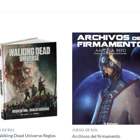
S
Añadir
Aña
a la
a 
lista de
list
deseos
des
 DE ROL
JUEGO DE ROL
alking Dead Universe Reglas
Archivos del firmamento