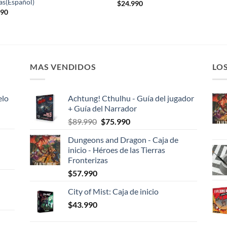
as(Español)
$
24.990
990
MAS VENDIDOS
LO
elo
Achtung! Cthulhu - Guía del jugador
+ Guía del Narrador
El
El
$
89.990
$
75.990
precio
precio
Dungeons and Dragon - Caja de
original
actual
inicio - Héroes de las Tierras
era:
es:
Fronterizas
$89.990.
$75.990.
$
57.990
City of Mist: Caja de inicio
$
43.990