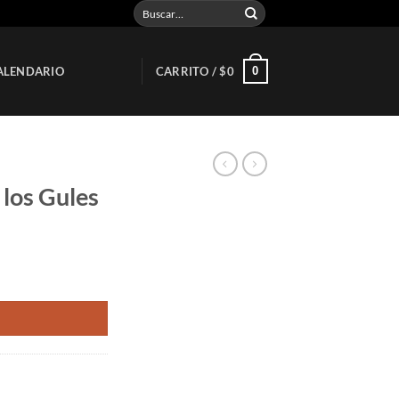
Buscar
por:
0
ALENDARIO
CARRITO /
$
0
 los Gules