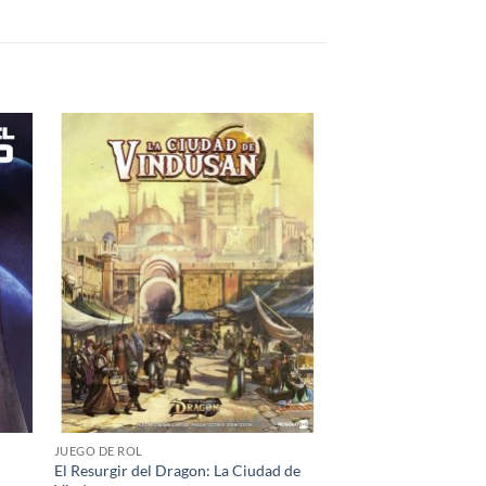
dir
Añadir
la
a la
a de
lista de
eos
deseos
JUEGO DE ROL
El Resurgir del Dragon: La Ciudad de