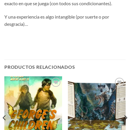
exacto en que se juega (con todos sus condicionantes).
Y una experiencia es algo intangible (por suerte o por
desgracia)…
PRODUCTOS RELACIONADOS
Añadir
Añadir
a la
a la
lista de
lista de
deseos
deseos