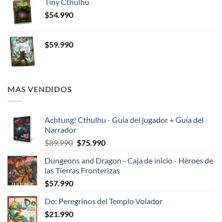
Tiny Cthulhu
$
54.990
$
59.990
MAS VENDIDOS
Achtung! Cthulhu - Guía del jugador + Guía del
Narrador
El
El
$
89.990
$
75.990
precio
precio
Dungeons and Dragon - Caja de inicio - Héroes de
original
actual
las Tierras Fronterizas
era:
es:
$
57.990
$89.990.
$75.990.
Do: Peregrinos del Templo Volador
$
21.990