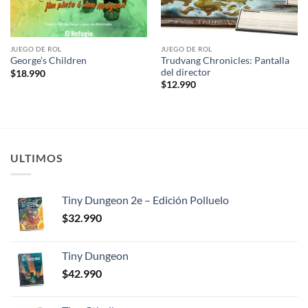
JUEGO DE ROL
JUEGO DE ROL
Trudvang Chronicles: Pantalla
George’s Children
del director
$
18.990
$
12.990
ULTIMOS
Tiny Dungeon 2e – Edición Polluelo
$
32.990
Tiny Dungeon
$
42.990