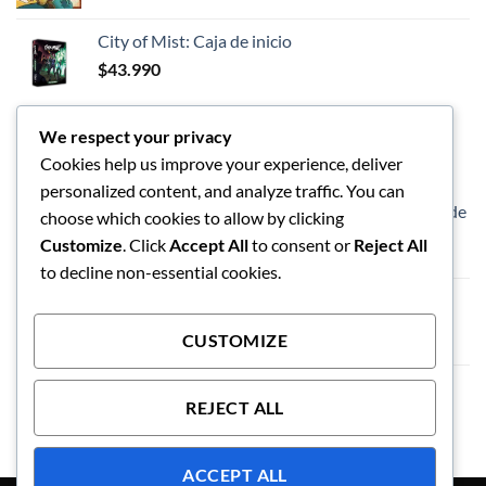
City of Mist: Caja de inicio
$
43.990
We respect your privacy
LOS MEJORES
Cookies help us improve your experience, deliver
personalized content, and analyze traffic. You can
Dungeons and Dragon - Caja de inicio - Héroes de
choose which cookies to allow by clicking
las Tierras Fronterizas
Customize
. Click
Accept All
to consent or
Reject All
$
57.990
to decline non-essential cookies.
Vaso de limpieza de pinceles
$
5.990
CUSTOMIZE
Exploding Kittens El Juego de Tablero
REJECT ALL
ACCEPT ALL