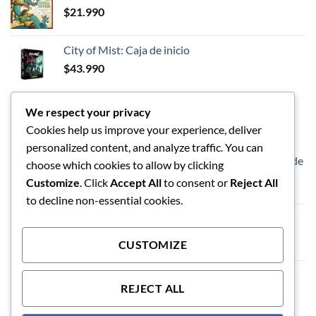
$
21.990
City of Mist: Caja de inicio
$
43.990
We respect your privacy
LOS MEJORES
Cookies help us improve your experience, deliver
personalized content, and analyze traffic. You can
Dungeons and Dragon - Caja de inicio - Héroes de
choose which cookies to allow by clicking
las Tierras Fronterizas
Customize
. Click
Accept All
to consent or
Reject All
$
57.990
to decline non-essential cookies.
Vaso de limpieza de pinceles
$
5.990
CUSTOMIZE
Exploding Kittens El Juego de Tablero
REJECT ALL