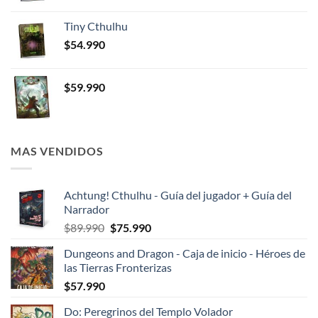
Tiny Cthulhu
$
54.990
$
59.990
MAS VENDIDOS
Achtung! Cthulhu - Guía del jugador + Guía del
Narrador
El
El
$
89.990
$
75.990
precio
precio
Dungeons and Dragon - Caja de inicio - Héroes de
original
actual
las Tierras Fronterizas
era:
es:
$
57.990
$89.990.
$75.990.
Do: Peregrinos del Templo Volador