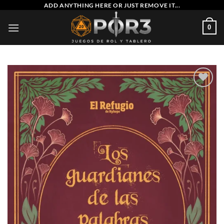
Saltar
ADD ANYTHING HERE OR JUST REMOVE IT...
al
0
contenido
Añadir
a la
lista
de
deseos