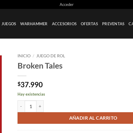
Acceder
JUEGOS
WARHAMMER
ACCESORIOS
OFERTAS
PREVENTAS
C
INICIO
/
JUEGO DE ROL
Broken Tales
ir
a
ta
37.990
$
os
Hay existencias
Broken Tales cantidad
AÑADIR AL CARRITO