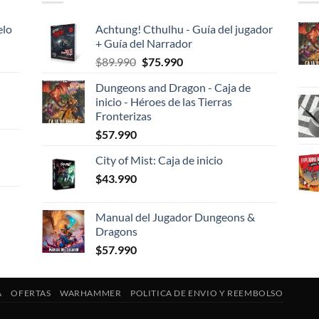
elo
Achtung! Cthulhu - Guía del jugador
+ Guía del Narrador
El
El
$
89.990
$
75.990
precio
precio
Dungeons and Dragon - Caja de
original
actual
inicio - Héroes de las Tierras
era:
es:
Fronterizas
$89.990.
$75.990.
$
57.990
City of Mist: Caja de inicio
$
43.990
Manual del Jugador Dungeons &
Dragons
$
57.990
A
OFERTAS
WARHAMMER
POLITICA DE ENVIO Y REEMBOLSO