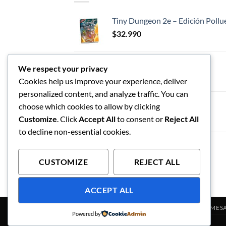
Tiny Dungeon 2e – Edición Pollu
$
32.990
Tiny Dungeon
We respect your privacy
$
42.990
Cookies help us improve your experience, deliver
personalized content, and analyze traffic. You can
Tiny Cthulhu
choose which cookies to allow by clicking
$
54.990
Customize
. Click
Accept All
to consent or
Reject All
to decline non-essential cookies.
$
59.990
CUSTOMIZE
REJECT ALL
ACCEPT ALL
JUEGO DE ROL
ACCESORIOS
JUEGOS DE MES
Powered by
Copyright 2026 Por3 juego de rol y tablero