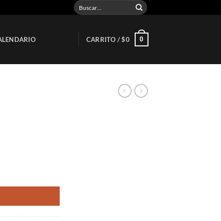
Buscar
por:
0
ALENDARIO
CARRITO /
$
0