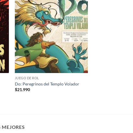
dir
Añadir
la
a la
a de
lista de
eos
deseos
JUEGO DE ROL
Do: Peregrinos del Templo Volador
$
21.990
S MEJORES