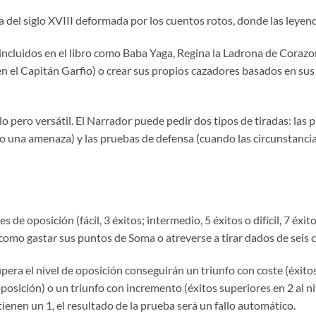
del siglo XVIII deformada por los cuentos rotos, donde las leyend
 incluidos en el libro como Baba Yaga, Regina la Ladrona de Coraz
 el Capitán Garfio) o crear sus propios cazadores basados en sus 
llo pero versátil. El Narrador puede pedir dos tipos de tiradas: la
 o una amenaza) y las pruebas de defensa (cuando las circunstanci
s de oposición (fácil, 3 éxitos; intermedio, 5 éxitos o difícil, 7 éx
como gastar sus puntos de Soma o atreverse a tirar dados de seis ca
upera el nivel de oposición conseguirán un triunfo con coste (éxitos 
oposición) o un triunfo con incremento (éxitos superiores en 2 al ni
ienen un 1, el resultado de la prueba será un fallo automático.