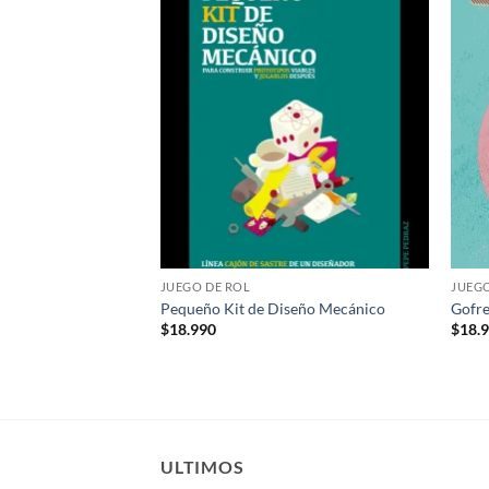
Añadir
Añadir
a la
a la
lista de
lista de
deseos
deseos
JUEGO DE ROL
JUEGO
0º Aniversario –
Pequeño Kit de Diseño Mecánico
Gofre
$
18.990
$
18.
ULTIMOS