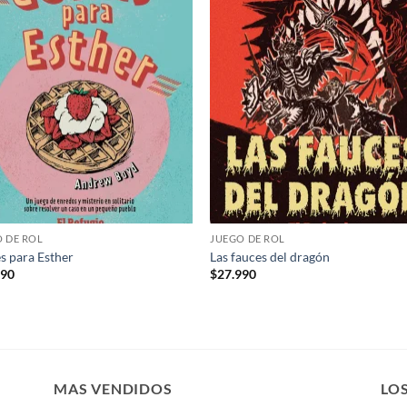
Añadir
Aña
a la
a 
lista de
list
deseos
des
 DE ROL
JUEGO DE ROL
s para Esther
Las fauces del dragón
990
$
27.990
MAS VENDIDOS
LO