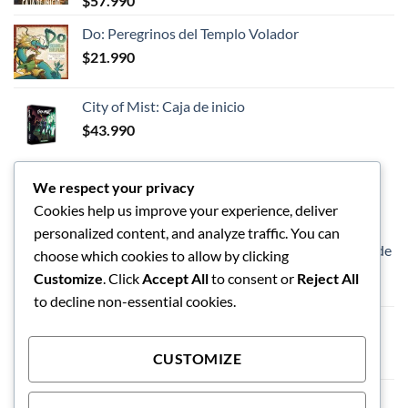
$
57.990
$89.990.
$75.990.
Do: Peregrinos del Templo Volador
$
21.990
City of Mist: Caja de inicio
$
43.990
We respect your privacy
LOS MEJORES
Cookies help us improve your experience, deliver
personalized content, and analyze traffic. You can
Dungeons and Dragon - Caja de inicio - Héroes de
choose which cookies to allow by clicking
las Tierras Fronterizas
Customize
. Click
Accept All
to consent or
Reject All
$
57.990
to decline non-essential cookies.
Vaso de limpieza de pinceles
$
5.990
CUSTOMIZE
Exploding Kittens El Juego de Tablero