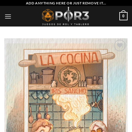
Saltar
ADD ANYTHING HERE OR JUST REMOVE IT...
al
0
contenido
Añadir
a la
lista
de
deseos