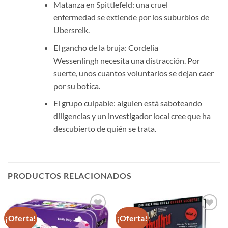
Matanza en Spittlefeld: una cruel
enfermedad se extiende por los suburbios de
Ubersreik.
El gancho de la bruja: Cordelia
Wessenlingh necesita una distracción. Por
suerte, unos cuantos voluntarios se dejan caer
por su botica.
El grupo culpable: alguien está saboteando
diligencias y un investigador local cree que ha
descubierto de quién se trata.
PRODUCTOS RELACIONADOS
¡Oferta!
¡Oferta!
Añadir
Añadir
a la
a la