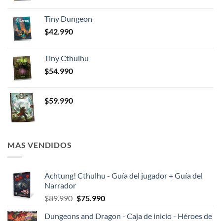
Tiny Dungeon
$
42.990
Tiny Cthulhu
$
54.990
$
59.990
MAS VENDIDOS
Achtung! Cthulhu - Guía del jugador + Guía del
Narrador
El
El
$
89.990
$
75.990
precio
precio
Dungeons and Dragon - Caja de inicio - Héroes de
original
actual