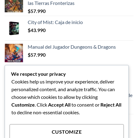
las Tierras Fronterizas
era:
es:
$
57.990
$89.990.
$75.990.
City of Mist: Caja de inicio
$
43.990
Manual del Jugador Dungeons & Dragons
$
57.990
We respect your privacy
LOS MEJORES
Cookies help us improve your experience, deliver
personalized content, and analyze traffic. You can
Dungeons and Dragon - Caja de inicio - Héroes de
choose which cookies to allow by clicking
las Tierras Fronterizas
Customize
. Click
Accept All
to consent or
Reject All
$
57.990
to decline non-essential cookies.
Vaso de limpieza de pinceles
$
5.990
CUSTOMIZE