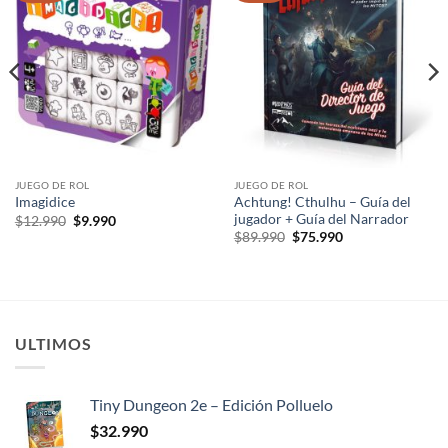
lista de
lista de
deseos
deseos
JUEGO DE ROL
JUEGO DE ROL
Achtung! Cthulhu – Guía del
Imagidice
jugador + Guía del Narrador
El
El
$
12.990
$
9.990
precio
precio
El
El
$
89.990
$
75.990
original
actual
precio
precio
era:
es:
original
actual
$12.990.
$9.990.
era:
es:
$89.990.
$75.990.
ULTIMOS
Tiny Dungeon 2e – Edición Polluelo
$
32.990