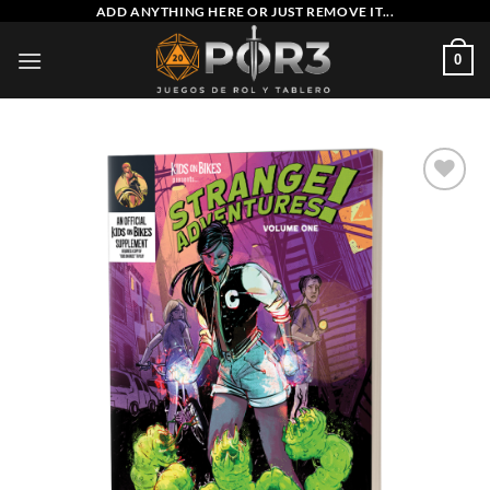
Saltar
ADD ANYTHING HERE OR JUST REMOVE IT...
al
0
contenido
Añadir
a la
lista
de
deseos