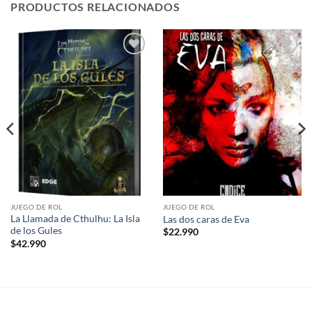
PRODUCTOS RELACIONADOS
Añadir
Añadir
a la
a la
lista de
lista de
deseos
deseos
JUEGO DE ROL
JUEGO DE ROL
La Llamada de Cthulhu: La Isla
Las dos caras de Eva
de los Gules
$
22.990
$
42.990