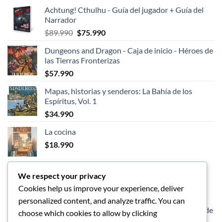
Achtung! Cthulhu - Guía del jugador + Guía del
Narrador
El
El
$
89.990
$
75.990
precio
precio
Dungeons and Dragon - Caja de inicio - Héroes de
original
actual
las Tierras Fronterizas
era:
es:
$
57.990
$89.990.
$75.990.
Mapas, historias y senderos: La Bahía de los
Espíritus, Vol. 1
$
34.990
La cocina
$
18.990
We respect your privacy
LOS MEJORES
Cookies help us improve your experience, deliver
personalized content, and analyze traffic. You can
Dungeons and Dragon - Caja de inicio - Héroes de
choose which cookies to allow by clicking
las Tierras Fronterizas