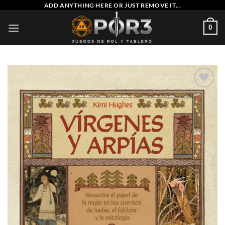
Saltar
ADD ANYTHING HERE OR JUST REMOVE IT...
al
0
contenido
Añadir
a la
lista
de
deseos