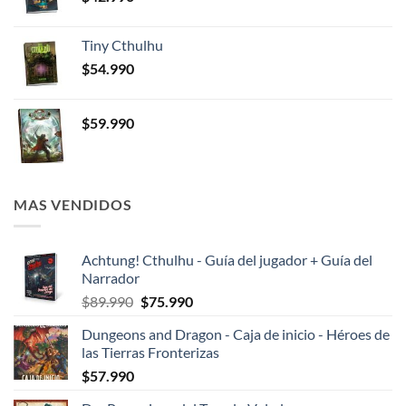
Tiny Cthulhu
$
54.990
$
59.990
MAS VENDIDOS
Achtung! Cthulhu - Guía del jugador + Guía del
Narrador
El
El
$
89.990
$
75.990
precio
precio
Dungeons and Dragon - Caja de inicio - Héroes de
original
actual
las Tierras Fronterizas
era:
es:
$
57.990
$89.990.
$75.990.