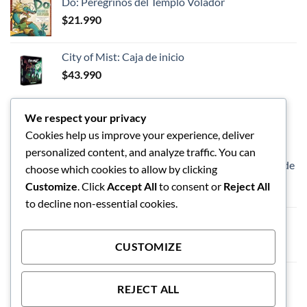
Do: Peregrinos del Templo Volador
$
21.990
City of Mist: Caja de inicio
$
43.990
We respect your privacy
LOS MEJORES
Cookies help us improve your experience, deliver
personalized content, and analyze traffic. You can
Dungeons and Dragon - Caja de inicio - Héroes de
choose which cookies to allow by clicking
las Tierras Fronterizas
Customize
. Click
Accept All
to consent or
Reject All
$
57.990
to decline non-essential cookies.
Vaso de limpieza de pinceles
$
5.990
CUSTOMIZE
Exploding Kittens El Juego de Tablero
REJECT ALL