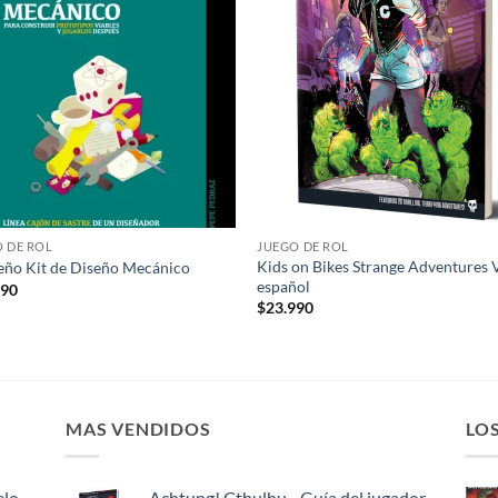
deseos
des
 DE ROL
JUEGO DE ROL
Kids on Bikes Strange Adventures 
ño Kit de Diseño Mecánico
español
990
$
23.990
MAS VENDIDOS
LO
elo
Achtung! Cthulhu - Guía del jugador