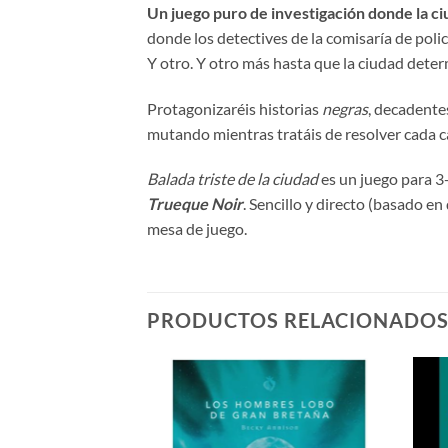
Un juego puro de investigación
donde la ci
donde los detectives de la comisaría de poli
Y otro. Y otro más hasta que la ciudad dete
Protagonizaréis historias
negras
, decadente
mutando mientras tratáis de resolver cada c
Balada triste de la ciudad
es un juego para 3
Trueque Noir
. Sencillo y directo (basado en
mesa de juego.
PRODUCTOS RELACIONADO
Añadir
Añadir
a la
a la
lista de
lista de