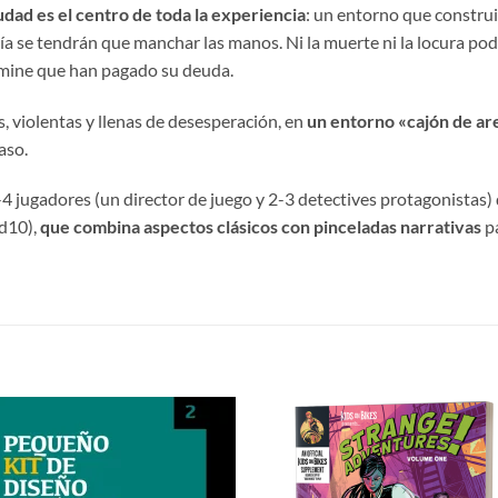
udad es el centro de toda la experiencia
: un entorno que constru
cía se tendrán que manchar las manos. Ni la muerte ni la locura pod
rmine que han pagado su deuda.
s, violentas y llenas de desesperación, en
un entorno «cajón de ar
aso.
-4 jugadores (un director de juego y 2-3 detectives protagonistas
 d10),
que combina aspectos clásicos con pinceladas narrativas
pa
S
Añadir
Aña
a la
a 
lista de
list