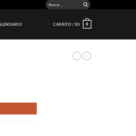
Buscar
por:
0
ALENDARIO
CARRITO /
$
0