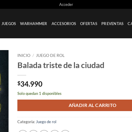
Acceder
JUEGOS
WARHAMMER
ACCESORIOS
OFERTAS
PREVENTAS
C
INICIO
/
JUEGO DE ROL
Balada triste de la ciudad
ir
a
ta
34.990
$
os
Solo quedan 1 disponibles
AÑADIR AL CARRITO
Categoría:
Juego de rol