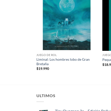
deseos
deseos
JUEGO DE ROL
JUEGO
Liminal: Los hombres lobo de Gran
de Beckett
Peque
Bretaña
$
18.
$
19.990
ULTIMOS
Tiny Dungeon 2e – Edición Pollu