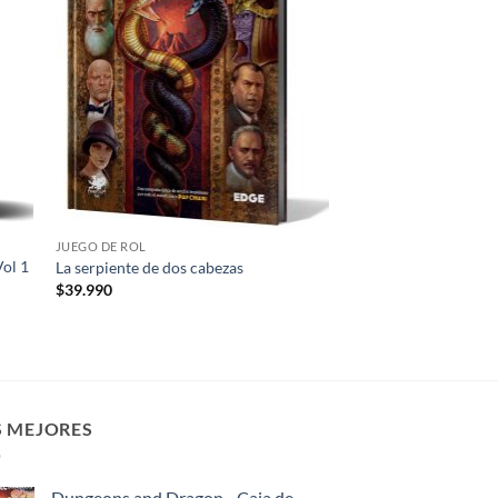
eos
deseos
JUEGO DE ROL
Vol 1
La serpiente de dos cabezas
$
39.990
S MEJORES
Dungeons and Dragon - Caja de