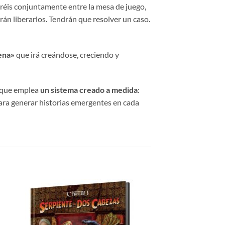
iréis conjuntamente entre la mesa de juego,
rán liberarlos. Tendrán que resolver un caso.
ena»
que irá creándose, creciendo y
) que emplea
un sistema creado a medida
:
ra generar historias emergentes en cada
dir
Añadir
la
a la
a de
lista de