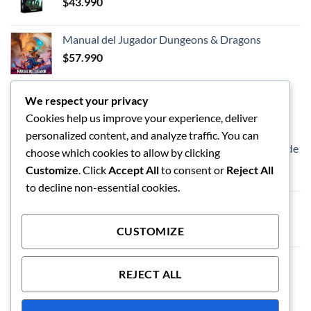
$
43.990
Manual del Jugador Dungeons & Dragons
$
57.990
We respect your privacy
LOS MEJORES
Cookies help us improve your experience, deliver
personalized content, and analyze traffic. You can
Dungeons and Dragon - Caja de inicio - Héroes de
choose which cookies to allow by clicking
las Tierras Fronterizas
Customize
. Click
Accept All
to consent or
Reject All
$
57.990
to decline non-essential cookies.
Vaso de limpieza de pinceles
$
5.990
CUSTOMIZE
Exploding Kittens El Juego de Tablero
REJECT ALL