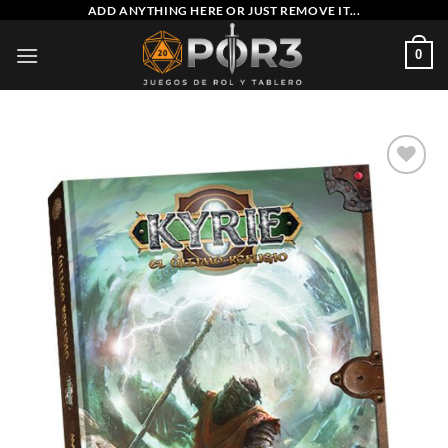
Saltar
ADD ANYTHING HERE OR JUST REMOVE IT...
al
0
contenido
Añadir
a la
lista
de
deseos