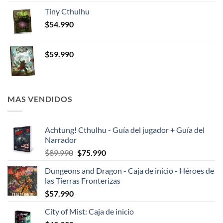
Tiny Cthulhu
$
54.990
$
59.990
MAS VENDIDOS
Achtung! Cthulhu - Guía del jugador + Guía del
Narrador
El
El
$
89.990
$
75.990
precio
precio
Dungeons and Dragon - Caja de inicio - Héroes de
original
actual
las Tierras Fronterizas
era:
es:
$
57.990
$89.990.
$75.990.
City of Mist: Caja de inicio