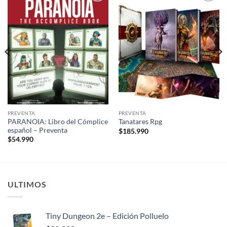
Añadir
Añadir
a la
a la
lista de
lista de
deseos
deseos
PREVENTA
PREVENTA
PARANOIA: Libro del Cómplice
Tanatares Rpg
español – Preventa
$
185.990
$
54.990
ULTIMOS
Tiny Dungeon 2e – Edición Polluelo