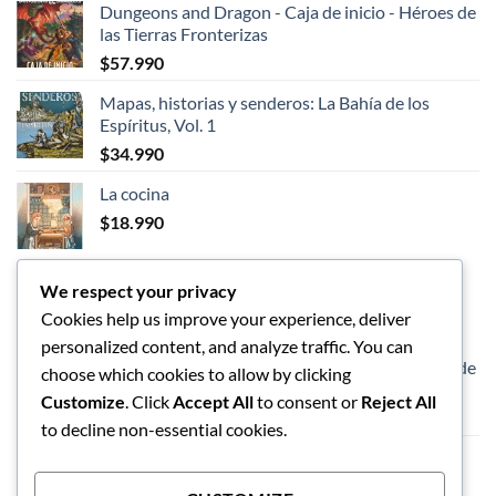
Dungeons and Dragon - Caja de inicio - Héroes de
original
actual
las Tierras Fronterizas
era:
es:
$
57.990
$89.990.
$75.990.
Mapas, historias y senderos: La Bahía de los
Espíritus, Vol. 1
$
34.990
La cocina
$
18.990
We respect your privacy
LOS MEJORES
Cookies help us improve your experience, deliver
personalized content, and analyze traffic. You can
Dungeons and Dragon - Caja de inicio - Héroes de
choose which cookies to allow by clicking
las Tierras Fronterizas
Customize
. Click
Accept All
to consent or
Reject All
$
57.990
to decline non-essential cookies.
Vaso de limpieza de pinceles
$
5.990