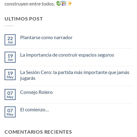
construyen entre todos.
ULTIMOS POST
Plantarse como narrador
22
Jun
No
hay
comentarios
La importancia de construir espacios seguros
19
en
Plantarse
Jun
No
como
hay
narrador
comentarios
La Sesión Cero: la partida más importante que jamás
19
en
La
May
jugarás
importancia
No
de
hay
construir
Consejo Rolero
07
comentarios
espacios
en
seguros
May
No
La
hay
Sesión
comentarios
Cero:
El comienzo…
07
en
la
Consejo
May
partida
No
Rolero
más
hay
importante
comentarios
en
que
COMENTARIOS RECIENTES
El
jamás
comienzo…
jugarás