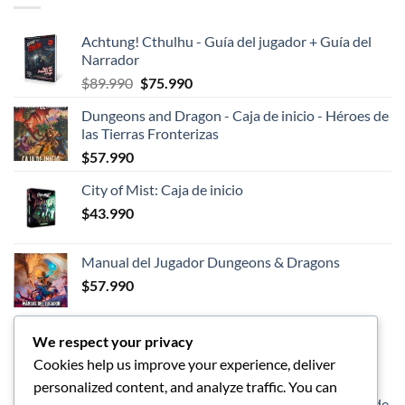
Achtung! Cthulhu - Guía del jugador + Guía del
Narrador
El
El
$
89.990
$
75.990
precio
precio
Dungeons and Dragon - Caja de inicio - Héroes de
original
actual
las Tierras Fronterizas
era:
es:
$
57.990
$89.990.
$75.990.
City of Mist: Caja de inicio
$
43.990
Manual del Jugador Dungeons & Dragons
$
57.990
We respect your privacy
LOS MEJORES
Cookies help us improve your experience, deliver
personalized content, and analyze traffic. You can
Dungeons and Dragon - Caja de inicio - Héroes de