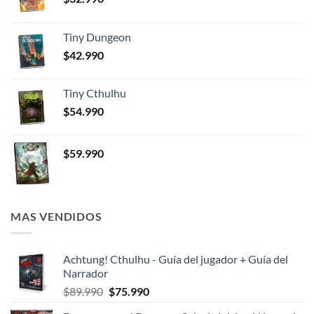
Tiny Dungeon
$
42.990
Tiny Cthulhu
$
54.990
$
59.990
MAS VENDIDOS
Achtung! Cthulhu - Guía del jugador + Guía del
Narrador
El
El
$
89.990
$
75.990
precio
precio