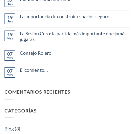
22
Jun
No
hay
comentarios
La importancia de construir espacios seguros
19
en
Plantarse
Jun
No
como
hay
narrador
comentarios
La Sesión Cero: la partida más importante que jamás
19
en
La
May
jugarás
importancia
No
de
hay
construir
Consejo Rolero
07
comentarios
espacios
en
seguros
May
No
La
hay
Sesión
comentarios
Cero:
El comienzo…
07
en
la
Consejo
May
partida
No
Rolero
más
hay
importante
comentarios
en
que
COMENTARIOS RECIENTES
El
jamás
comienzo…
jugarás
CATEGORÍAS
Blog
(3)