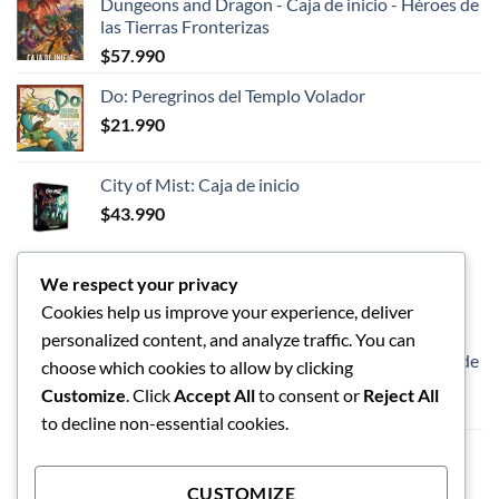
Dungeons and Dragon - Caja de inicio - Héroes de
original
actual
las Tierras Fronterizas
era:
es:
$
57.990
$89.990.
$75.990.
Do: Peregrinos del Templo Volador
$
21.990
City of Mist: Caja de inicio
$
43.990
We respect your privacy
LOS MEJORES
Cookies help us improve your experience, deliver
personalized content, and analyze traffic. You can
Dungeons and Dragon - Caja de inicio - Héroes de
choose which cookies to allow by clicking
las Tierras Fronterizas
Customize
. Click
Accept All
to consent or
Reject All
$
57.990
to decline non-essential cookies.
Vaso de limpieza de pinceles
$
5.990
CUSTOMIZE