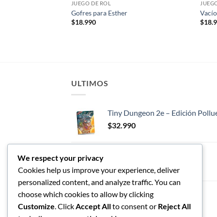
JUEGO DE ROL
JUEGO
iablo
Gofres para Esther
Vací
$
18.990
$
18.
ULTIMOS
Tiny Dungeon 2e – Edición Pollu
$
32.990
Tiny Dungeon
We respect your privacy
$
42.990
Cookies help us improve your experience, deliver
personalized content, and analyze traffic. You can
Tiny Cthulhu
choose which cookies to allow by clicking
$
54.990
Customize
. Click
Accept All
to consent or
Reject All