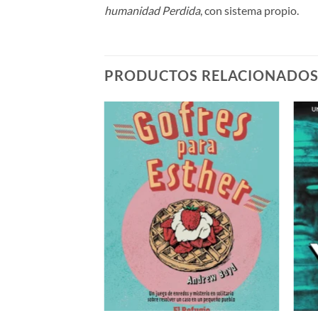
humanidad Perdida
, con sistema propio.
PRODUCTOS RELACIONADO
Añadir
Añadir
a la
a la
lista de
lista de
deseos
deseos