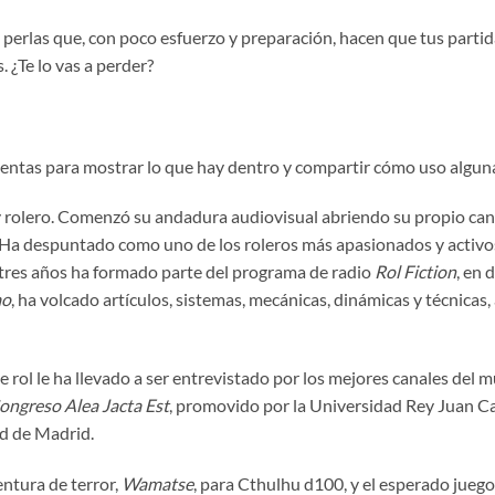
 perlas que, con poco esfuerzo y preparación, hacen que tus partid
¿Te lo vas a perder?
ientas para mostrar lo que hay dentro y compartir cómo uso algunas
y rolero. Comenzó su andadura audiovisual abriendo su propio can
 Ha despuntado como uno de los roleros más apasionados y activos
 tres años ha formado parte del programa de radio
Rol Fiction
, en 
ao
, ha volcado artículos, sistemas, mecánicas, dinámicas y técnicas
rol le ha llevado a ser entrevistado por los mejores canales del m
Congreso Alea Jacta Est
, promovido por la Universidad Rey Juan Car
d de Madrid.
ntura de terror,
Wamatse
, para Cthulhu d100, y el esperado juego 