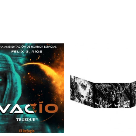
S
Añadir
Aña
a la
a 
lista de
list
deseos
des