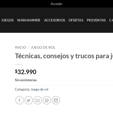
Acceder
JUEGOS
WARHAMMER
ACCESORIOS
OFERTAS
PREVENTAS
C
INICIO
/
JUEGO DE ROL
Técnicas, consejos y trucos para j
ir
a
ta
32.990
$
os
Sin existencias
Categoría:
Juego de rol