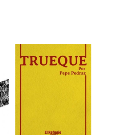
dir
Añadir
la
a la
a de
lista de
eos
deseos