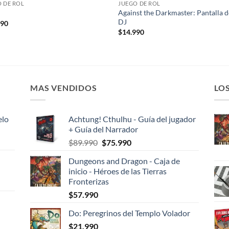
 DE ROL
JUEGO DE ROL
Against the Darkmaster: Pantalla d
o
DJ
990
$
14.990
MAS VENDIDOS
LO
elo
Achtung! Cthulhu - Guía del jugador
+ Guía del Narrador
El
El
$
89.990
$
75.990
precio
precio
Dungeons and Dragon - Caja de
original
actual
inicio - Héroes de las Tierras
era:
es:
Fronterizas
$89.990.
$75.990.
$
57.990
Do: Peregrinos del Templo Volador
$
21.990